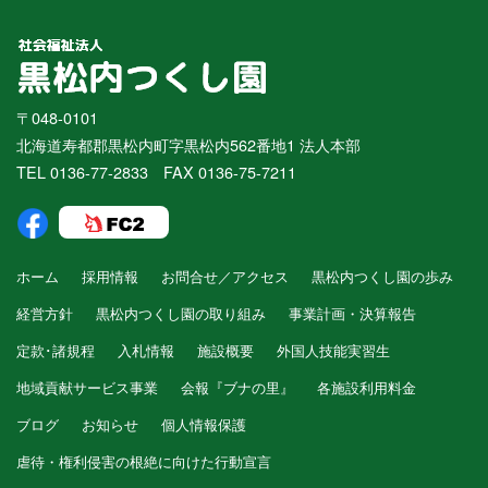
〒048-0101
北海道寿都郡黒松内町字黒松内562番地1 法人本部
TEL 0136-77-2833 FAX 0136-75-7211
ホーム
採用情報
お問合せ／アクセス
黒松内つくし園の歩み
経営方針
黒松内つくし園の取り組み
事業計画・決算報告
定款･諸規程
入札情報
施設概要
外国人技能実習生
地域貢献サービス事業
会報『ブナの里』
各施設利用料金
ブログ
お知らせ
個人情報保護
虐待・権利侵害の根絶に向けた行動宣言