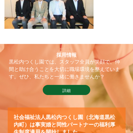
採用情報
黒松内つくし園では、スタッフ全員が笑顔で、仲
間と助け合うことを大切に職場環境を整えていま
す。ぜひ、私たちと一緒に働きませんか？
詳細
社会福祉法人黒松内つくし園（北海道黒松
内町）は事実婚と同性パートナーの福利厚
生制度適用を開始しました