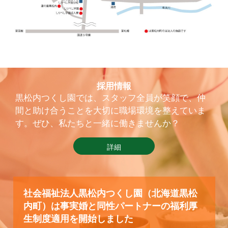
採用情報
黒松内つくし園では、スタッフ全員が笑顔で、仲
間と助け合うことを大切に職場環境を整えていま
す。ぜひ、私たちと一緒に働きませんか？
詳細
社会福祉法人黒松内つくし園（北海道黒松
内町）は事実婚と同性パートナーの福利厚
生制度適用を開始しました