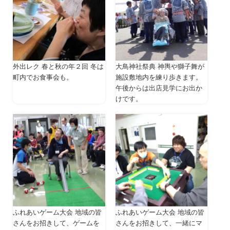
外出レク 春と秋の年２回 冬は
大鳥神社祭典 神輿や獅子舞が
町内でお食事会も。
施設敷地内を練り歩きます。
午後からは出店見学にお出か
けです。
ふれあいゲーム大会 地域の皆
ふれあいゲーム大会 地域の皆
さんをお招きして、ゲームを
さんをお招きして、一緒にマ