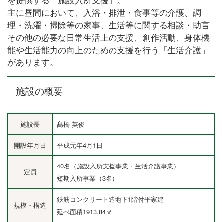
主に昼間において、入浴・排泄・食事等の介護、調
理・洗濯・掃除等の家事、生活等に関する相談・助言
その他の必要な日常生活上の支援、創作活動、身体機
能や生活能力の向上のための支援を行う「生活介護」
があります。
施設の概要
施設長
髙橋 英俊
開設年月日
平成元年4月1日
40名（施設入所支援事業・生活介護事業）
定員
短期入所事業（3名）
鉄筋コンクリート造地下1階付平家建
規模・構造
延べ面積1913.84㎡