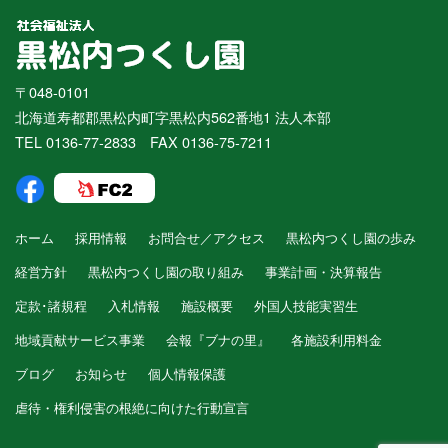
〒048-0101
北海道寿都郡黒松内町字黒松内562番地1 法人本部
TEL 0136-77-2833 FAX 0136-75-7211
ホーム
採用情報
お問合せ／アクセス
黒松内つくし園の歩み
経営方針
黒松内つくし園の取り組み
事業計画・決算報告
定款･諸規程
入札情報
施設概要
外国人技能実習生
地域貢献サービス事業
会報『ブナの里』
各施設利用料金
ブログ
お知らせ
個人情報保護
虐待・権利侵害の根絶に向けた行動宣言