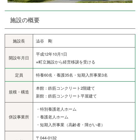
施設の概要
施設長
澁谷 剛
平成12年10月1日
開設年月日
※町立施設から経営移譲を受ける
定員
特養60名・養護35名・短期入所事業3名
本館：鉄筋コンクリート2階建て
規模・構造
新館：鉄筋コンクリート平屋建て
・特別養護老人ホーム
併設事業所
・養護老人ホーム
・短期入所事業（高齢者・障がい者）
〒044-0132