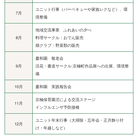
ユニット行事（バーベキューや家族レクなど）、環
7月
境整備
地域交流事業 ふれあいの夕べ
8月
料理サークル：おでん販売
畑クラブ：野菜類の販売
慶和園 敬老会
9月
活花・書道サークル:京極町作品展への出展、環境整
備
10月
慶和園 実践報告会
京極保育園児による交流ステージ
11月
インフルエンザ予防接種
ユニット年末行事（大掃除・忘年会・正月飾り付
12月
け・年越しなど）