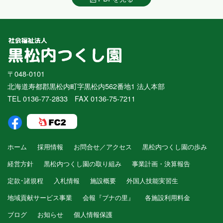
〒048-0101
北海道寿都郡黒松内町字黒松内562番地1 法人本部
TEL 0136-77-2833 FAX 0136-75-7211
ホーム
採用情報
お問合せ／アクセス
黒松内つくし園の歩み
経営方針
黒松内つくし園の取り組み
事業計画・決算報告
定款･諸規程
入札情報
施設概要
外国人技能実習生
地域貢献サービス事業
会報『ブナの里』
各施設利用料金
ブログ
お知らせ
個人情報保護