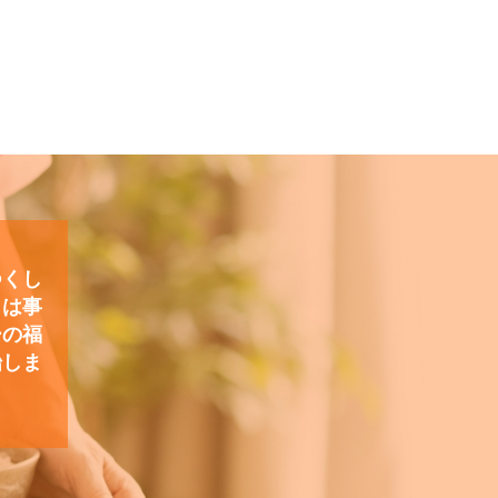
つくし
）は事
ーの福
始しま