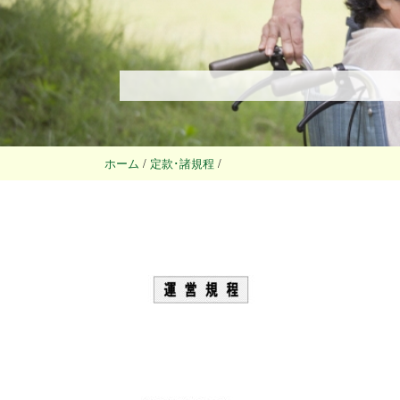
ホーム
/
定款･諸規程
/