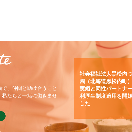
社会福祉法人黒松内
園（北海道黒松内町
顔で、仲間と助け合うこと
実婚と同性パートナ
、私たちと一緒に働きませ
利厚生制度適用を開
した