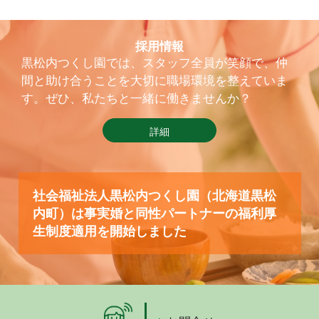
採用情報
黒松内つくし園では、スタッフ全員が笑顔で、仲
間と助け合うことを大切に職場環境を整えていま
す。ぜひ、私たちと一緒に働きませんか？
詳細
社会福祉法人黒松内つくし園（北海道黒松
内町）は事実婚と同性パートナーの福利厚
生制度適用を開始しました