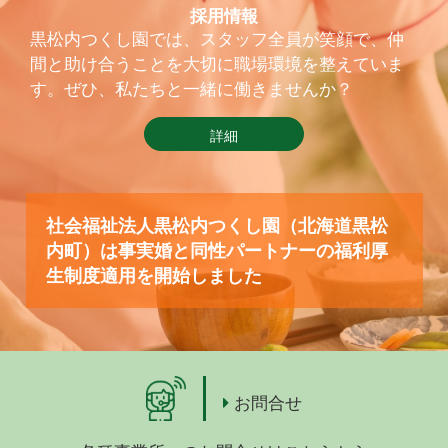
採用情報
黒松内つくし園では、スタッフ全員が笑顔で、仲
間と助け合うことを大切に職場環境を整えていま
す。ぜひ、私たちと一緒に働きませんか？
詳細
社会福祉法人黒松内つくし園（北海道黒松
内町）は事実婚と同性パートナーの福利厚
生制度適用を開始しました
お問合せ