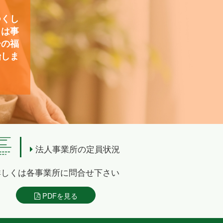
つくし
）は事
ーの福
始しま
法人事業所の定員状況
詳しくは各事業所に問合せ下さい
PDFを見る