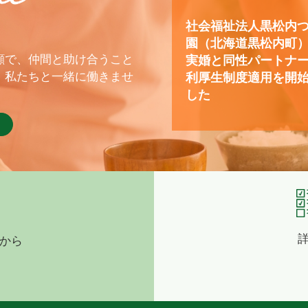
社会福祉法人黒松内
園（北海道黒松内町
顔で、仲間と助け合うこと
実婚と同性パートナ
、私たちと一緒に働きませ
利厚生制度適用を開
した
から