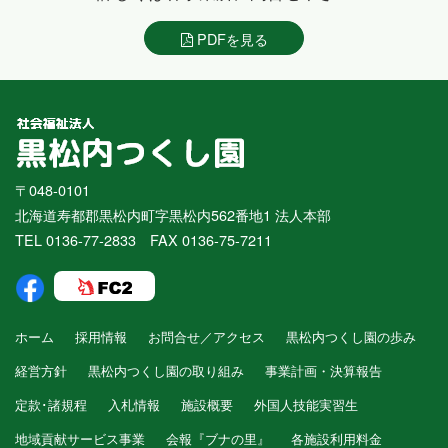
PDFを見る
〒048-0101
北海道寿都郡黒松内町字黒松内562番地1 法人本部
TEL 0136-77-2833 FAX 0136-75-7211
ホーム
採用情報
お問合せ／アクセス
黒松内つくし園の歩み
経営方針
黒松内つくし園の取り組み
事業計画・決算報告
定款･諸規程
入札情報
施設概要
外国人技能実習生
地域貢献サービス事業
会報『ブナの里』
各施設利用料金