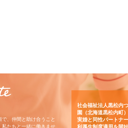
社会福祉法人黒松内
園（北海道黒松内町
顔で、仲間と助け合うこと
実婚と同性パートナ
、私たちと一緒に働きませ
利厚生制度適用を開