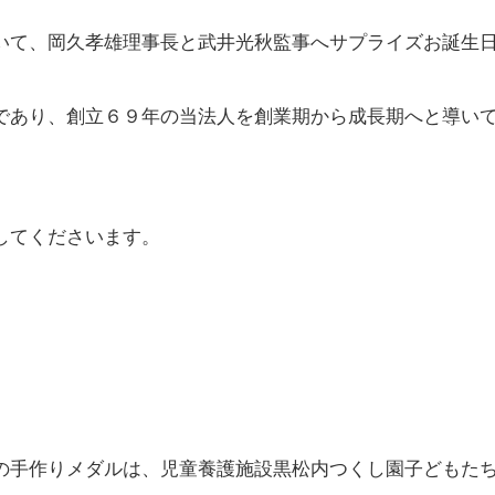
いて、岡久孝雄理事長と武井光秋監事へサプライズお誕生
であり、創立６９年の当法人を創業期から成長期へと導い
してくださいます。
の手作りメダルは、児童養護施設黒松内つくし園子どもた