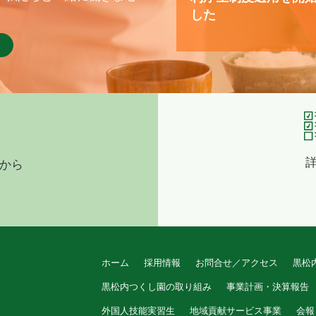
した
から
ホーム
採用情報
お問合せ／アクセス
黒松
黒松内つくし園の取り組み
事業計画・決算報告
外国人技能実習生
地域貢献サービス事業
会報