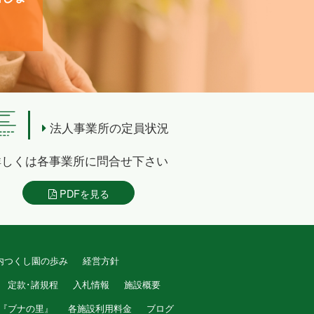
法人事業所の定員状況
詳しくは各事業所に問合せ下さい
PDFを見る
内つくし園の歩み
経営方針
定款･諸規程
入札情報
施設概要
『ブナの里』
各施設利用料金
ブログ