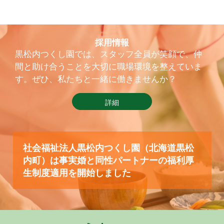
採用情報
黒松内つくし園では、スタッフ全員が笑顔で、仲
間と助け合うことを大切に職場環境を整えていま
す。ぜひ、私たちと一緒に働きませんか？
詳細
社会福祉法人黒松内つくし園（北海道黒松
内町）は事実婚と同性パートナーの福利厚
生制度適用を開始しました