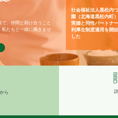
社会福祉法人黒松内
園（北海道黒松内町
顔で、仲間と助け合うこと
実婚と同性パートナ
、私たちと一緒に働きませ
利厚生制度適用を開
した
から