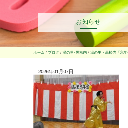
お知らせ
ホーム
/
ブログ
/
湯の里･黒松内
/
湯の里・黒松内「忘年
2026年01月07日