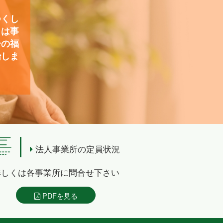
つくし
）は事
ーの福
始しま
法人事業所の定員状況
詳しくは各事業所に問合せ下さい
PDFを見る