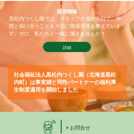
採用情報
黒松内つくし園では、スタッフ全員が笑顔で、仲
間と助け合うことを大切に職場環境を整えていま
す。ぜひ、私たちと一緒に働きませんか？
詳細
社会福祉法人黒松内つくし園（北海道黒松
内町）は事実婚と同性パートナーの福利厚
生制度適用を開始しました
お問合せ