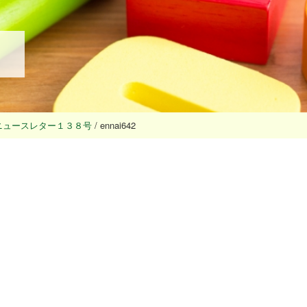
ニュースレター１３８号
/
ennai642