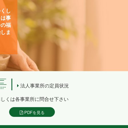
つくし
）は事
ーの福
始しま
法人事業所の定員状況
詳しくは各事業所に問合せ下さい
PDFを見る