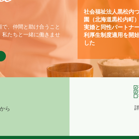
社会福祉法人黒松内
園（北海道黒松内町
顔で、仲間と助け合うこと
実婚と同性パートナ
、私たちと一緒に働きませ
利厚生制度適用を開
した
から