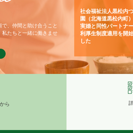
社会福祉法人黒松内
園（北海道黒松内町
顔で、仲間と助け合うこと
実婚と同性パートナ
、私たちと一緒に働きませ
利厚生制度適用を開
した
から