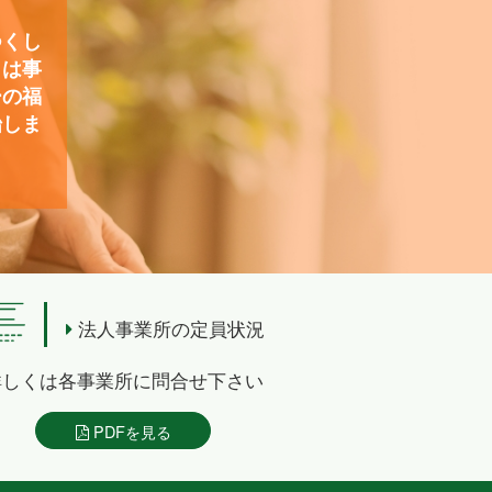
つくし
）は事
ーの福
始しま
法人事業所の定員状況
詳しくは各事業所に問合せ下さい
PDFを見る