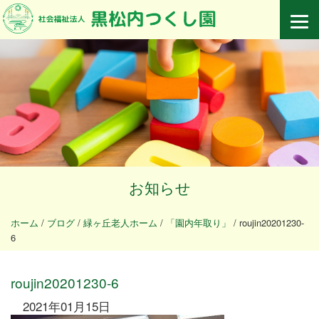
お知らせ
ホーム
/
ブログ
/
緑ヶ丘老人ホーム
/
「園内年取り」
/
roujin20201230-
6
roujin20201230-6
2021年01月15日