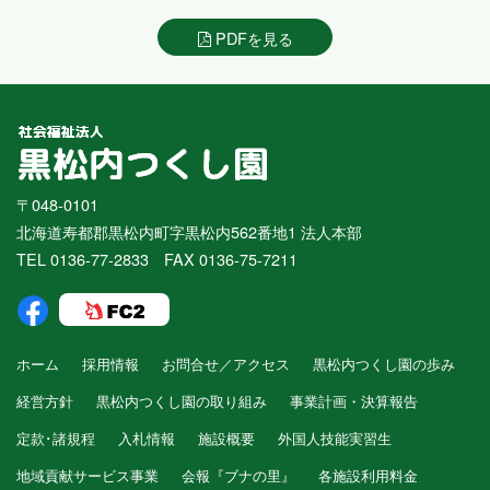
PDFを見る
〒048-0101
北海道寿都郡黒松内町字黒松内562番地1 法人本部
TEL 0136-77-2833 FAX 0136-75-7211
ホーム
採用情報
お問合せ／アクセス
黒松内つくし園の歩み
経営方針
黒松内つくし園の取り組み
事業計画・決算報告
定款･諸規程
入札情報
施設概要
外国人技能実習生
地域貢献サービス事業
会報『ブナの里』
各施設利用料金