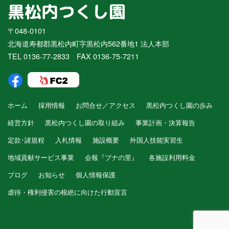
〒048-0101
北海道寿都郡黒松内町字黒松内562番地1 法人本部
TEL 0136-77-2833 FAX 0136-75-7211
ホーム
採用情報
お問合せ／アクセス
黒松内つくし園の歩み
経営方針
黒松内つくし園の取り組み
事業計画・決算報告
定款･諸規程
入札情報
施設概要
外国人技能実習生
地域貢献サービス事業
会報『ブナの里』
各施設利用料金
ブログ
お知らせ
個人情報保護
虐待・権利侵害の根絶に向けた行動宣言