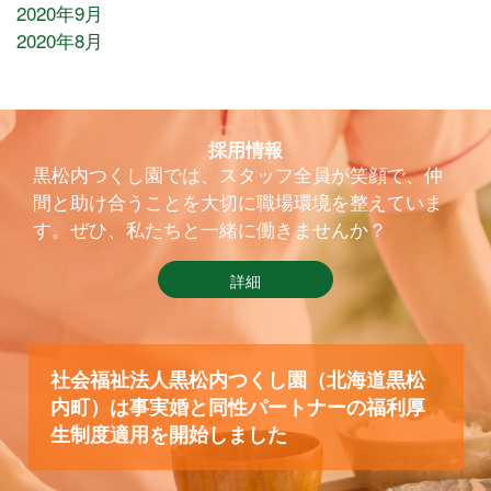
2020年9月
2020年8月
採用情報
黒松内つくし園では、スタッフ全員が笑顔で、仲
間と助け合うことを大切に職場環境を整えていま
す。ぜひ、私たちと一緒に働きませんか？
詳細
社会福祉法人黒松内つくし園（北海道黒松
内町）は事実婚と同性パートナーの福利厚
生制度適用を開始しました