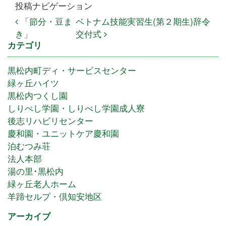
投稿ナビゲーション
「節分・豆ま
ベトナム技能実習生(第２期生)辞令
き」
交付式
カテゴリ
黒松内町ディ・サービスセンター
緑ヶ丘ハイツ
黒松内つくし園
しりべし学園・しりべし学園成人寮
後志リハビリセンター
慶和園・ユニットケア慶和園
泊むつみ荘
法人本部
湯の里･黒松内
緑ヶ丘老人ホーム
羊蹄セルプ・倶知安地区
アーカイブ