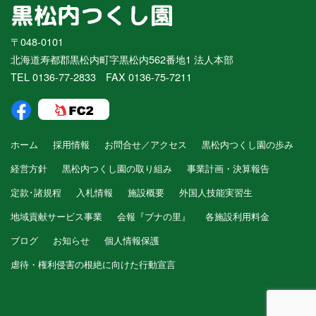
〒048-0101
北海道寿都郡黒松内町字黒松内562番地1 法人本部
TEL 0136-77-2833 FAX 0136-75-7211
ホーム
採用情報
お問合せ／アクセス
黒松内つくし園の歩み
経営方針
黒松内つくし園の取り組み
事業計画・決算報告
定款･諸規程
入札情報
施設概要
外国人技能実習生
地域貢献サービス事業
会報『ブナの里』
各施設利用料金
ブログ
お知らせ
個人情報保護
虐待・権利侵害の根絶に向けた行動宣言