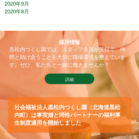
2020年9月
2020年8月
採用情報
黒松内つくし園では、スタッフ全員が笑顔で、仲
間と助け合うことを大切に職場環境を整えていま
す。ぜひ、私たちと一緒に働きませんか？
詳細
社会福祉法人黒松内つくし園（北海道黒松
内町）は事実婚と同性パートナーの福利厚
生制度適用を開始しました