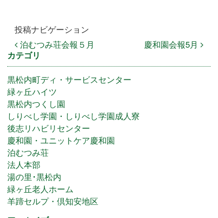
投稿ナビゲーション
泊むつみ荘会報５月
慶和園会報5月
カテゴリ
黒松内町ディ・サービスセンター
緑ヶ丘ハイツ
黒松内つくし園
しりべし学園・しりべし学園成人寮
後志リハビリセンター
慶和園・ユニットケア慶和園
泊むつみ荘
法人本部
湯の里･黒松内
緑ヶ丘老人ホーム
羊蹄セルプ・倶知安地区