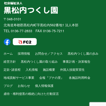
〒048-0101
北海道寿都郡黒松内町字黒松内562番地1 法人本部
TEL 0136-77-2833 FAX 0136-75-7211
ホーム
採用情報
お問合せ／アクセス
黒松内つくし園の歩み
経営方針
黒松内つくし園の取り組み
事業計画・決算報告
定款･諸規程
入札情報
施設概要
外国人技能実習生
地域貢献サービス事業
会報『ブナの里』
各施設利用料金
ブログ
お知らせ
個人情報保護
虐待・権利侵害の根絶に向けた行動宣言