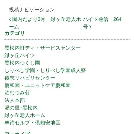
投稿ナビゲーション
園内だより3月 緑ヶ丘老人ホ
ハイツ通信 264
ーム
号
カテゴリ
黒松内町ディ・サービスセンター
緑ヶ丘ハイツ
黒松内つくし園
しりべし学園・しりべし学園成人寮
後志リハビリセンター
慶和園・ユニットケア慶和園
泊むつみ荘
法人本部
湯の里･黒松内
緑ヶ丘老人ホーム
羊蹄セルプ・倶知安地区