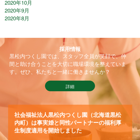
2020年10月
2020年9月
2020年8月
採用情報
黒松内つくし園では、スタッフ全員が笑顔で、仲
間と助け合うことを大切に職場環境を整えていま
す。ぜひ、私たちと一緒に働きませんか？
詳細
社会福祉法人黒松内つくし園（北海道黒松
内町）は事実婚と同性パートナーの福利厚
生制度適用を開始しました