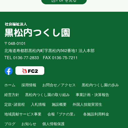
〒048-0101
北海道寿都郡黒松内町字黒松内562番地1 法人本部
TEL 0136-77-2833 FAX 0136-75-7211
ホーム
採用情報
お問合せ／アクセス
黒松内つくし園の歩み
経営方針
黒松内つくし園の取り組み
事業計画・決算報告
定款･諸規程
入札情報
施設概要
外国人技能実習生
地域貢献サービス事業
会報『ブナの里』
各施設利用料金
ブログ
お知らせ
個人情報保護