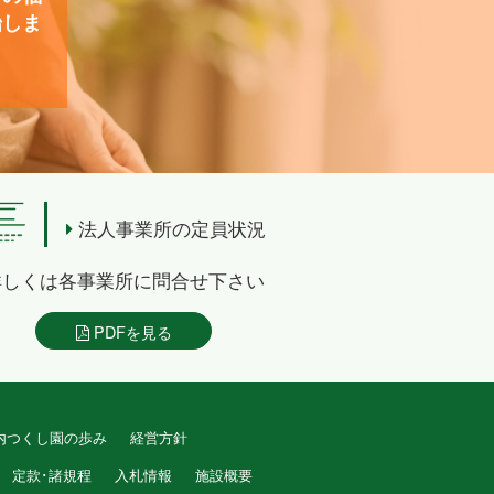
始しま
法人事業所の定員状況
詳しくは各事業所に問合せ下さい
PDFを見る
内つくし園の歩み
経営方針
定款･諸規程
入札情報
施設概要