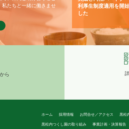
、私たちと一緒に働きませ
利厚生制度適用を開
した
から
ホーム
採用情報
お問合せ／アクセス
黒松
黒松内つくし園の取り組み
事業計画・決算報告