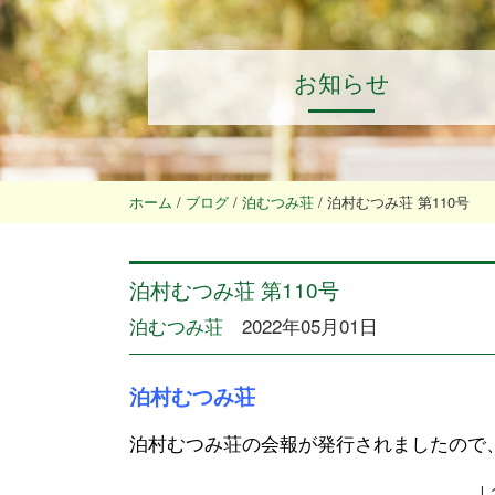
お知らせ
ホーム
/
ブログ
/
泊むつみ荘
/
泊村むつみ荘 第110号
泊村むつみ荘 第110号
泊むつみ荘
2022年05月01日
泊村むつみ荘
泊村むつみ荘の会報が発行されましたので
↓