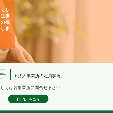
つくし
）は事
ーの福
始しま
法人事業所の定員状況
詳しくは各事業所に問合せ下さい
PDFを見る