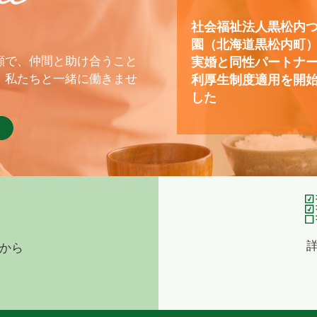
社会福祉法人黒松内
園（北海道黒松内町
顔で、仲間と助け合うこと
実婚と同性パートナ
、私たちと一緒に働きませ
利厚生制度適用を開
した
から