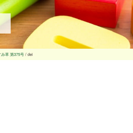
み草 第375号
/
dei