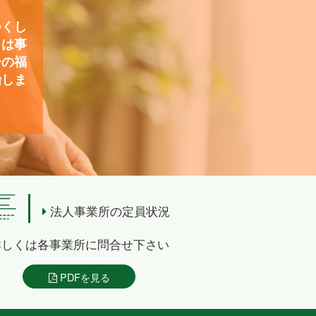
つくし
）は事
ーの福
始しま
法人事業所の定員状況
詳しくは各事業所に問合せ下さい
PDFを見る