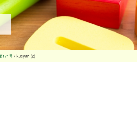
171号
/
kucyan (2)