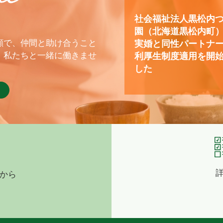
社会福祉法人黒松内
園（北海道黒松内町
顔で、仲間と助け合うこと
実婚と同性パートナ
、私たちと一緒に働きませ
利厚生制度適用を開
した
から