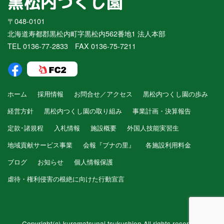
〒048-0101
北海道寿都郡黒松内町字黒松内562番地1 法人本部
TEL 0136-77-2833 FAX 0136-75-7211
ホーム
採用情報
お問合せ／アクセス
黒松内つくし園の歩み
経営方針
黒松内つくし園の取り組み
事業計画・決算報告
定款･諸規程
入札情報
施設概要
外国人技能実習生
地域貢献サービス事業
会報『ブナの里』
各施設利用料金
ブログ
お知らせ
個人情報保護
虐待・権利侵害の根絶に向けた行動宣言
Copyright(c) kuromatsunai tsukushien All rights reserved.