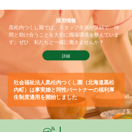
採用情報
黒松内つくし園では、スタッフ全員が笑顔で、仲
間と助け合うことを大切に職場環境を整えていま
す。ぜひ、私たちと一緒に働きませんか？
詳細
社会福祉法人黒松内つくし園（北海道黒松
内町）は事実婚と同性パートナーの福利厚
生制度適用を開始しました