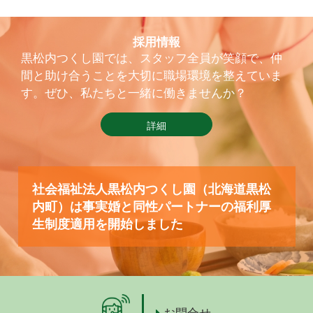
採用情報
黒松内つくし園では、スタッフ全員が笑顔で、仲
間と助け合うことを大切に職場環境を整えていま
す。ぜひ、私たちと一緒に働きませんか？
詳細
社会福祉法人黒松内つくし園（北海道黒松
内町）は事実婚と同性パートナーの福利厚
生制度適用を開始しました
お問合せ