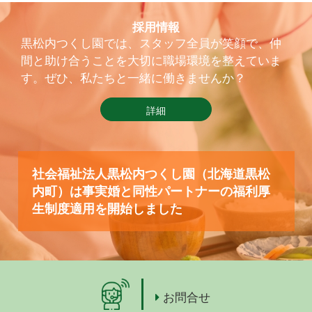
採用情報
黒松内つくし園では、スタッフ全員が笑顔で、仲
間と助け合うことを大切に職場環境を整えていま
す。ぜひ、私たちと一緒に働きませんか？
詳細
社会福祉法人黒松内つくし園（北海道黒松
内町）は事実婚と同性パートナーの福利厚
生制度適用を開始しました
お問合せ