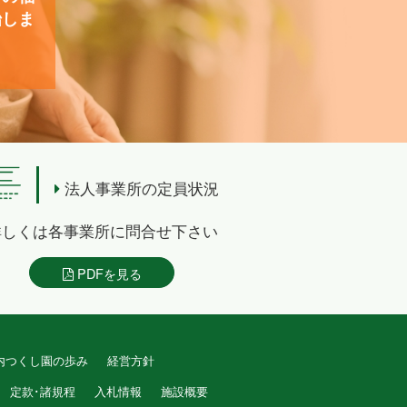
始しま
法人事業所の定員状況
詳しくは各事業所に問合せ下さい
PDFを見る
内つくし園の歩み
経営方針
定款･諸規程
入札情報
施設概要