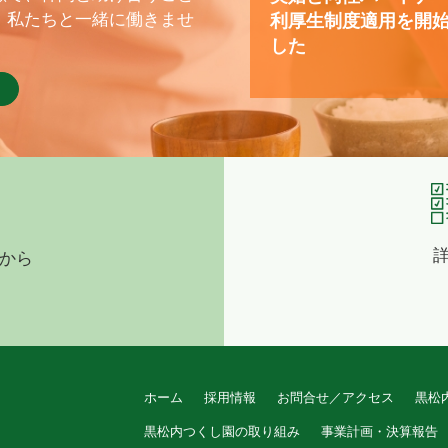
、私たちと一緒に働きませ
利厚生制度適用を開
した
から
ホーム
採用情報
お問合せ／アクセス
黒松
黒松内つくし園の取り組み
事業計画・決算報告