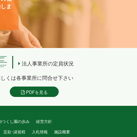
始しま
法人事業所の定員状況
詳しくは各事業所に問合せ下さい
PDFを見る
内つくし園の歩み
経営方針
定款･諸規程
入札情報
施設概要