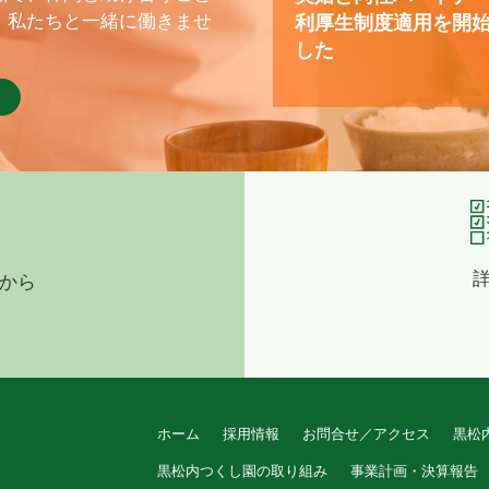
、私たちと一緒に働きませ
利厚生制度適用を開
した
から
ホーム
採用情報
お問合せ／アクセス
黒松
黒松内つくし園の取り組み
事業計画・決算報告