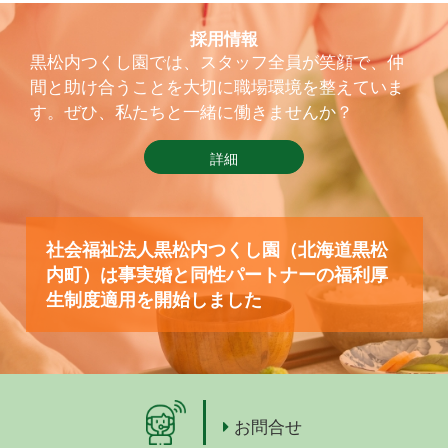
採用情報
黒松内つくし園では、スタッフ全員が笑顔で、仲
間と助け合うことを大切に職場環境を整えていま
す。ぜひ、私たちと一緒に働きませんか？
詳細
社会福祉法人黒松内つくし園（北海道黒松
内町）は事実婚と同性パートナーの福利厚
生制度適用を開始しました
お問合せ