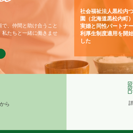
社会福祉法人黒松内
園（北海道黒松内町
顔で、仲間と助け合うこと
実婚と同性パートナ
、私たちと一緒に働きませ
利厚生制度適用を開
した
から