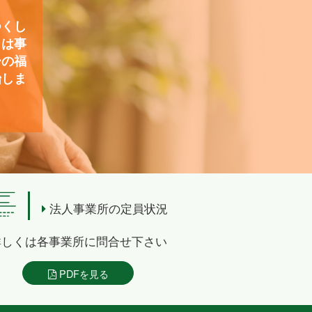
つくし
）は事
ーの福
始しま
法人事業所の定員状況
詳しくは各事業所に問合せ下さい
PDFを見る