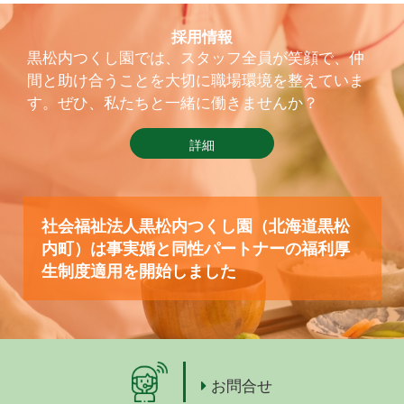
採用情報
黒松内つくし園では、スタッフ全員が笑顔で、仲
間と助け合うことを大切に職場環境を整えていま
す。ぜひ、私たちと一緒に働きませんか？
詳細
社会福祉法人黒松内つくし園（北海道黒松
内町）は事実婚と同性パートナーの福利厚
生制度適用を開始しました
お問合せ