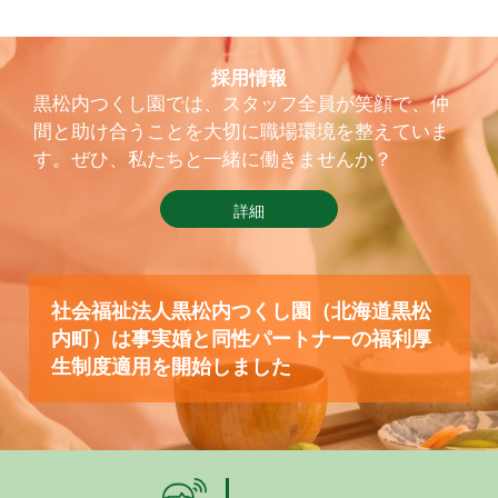
採用情報
黒松内つくし園では、スタッフ全員が笑顔で、仲
間と助け合うことを大切に職場環境を整えていま
す。ぜひ、私たちと一緒に働きませんか？
詳細
社会福祉法人黒松内つくし園（北海道黒松
内町）は事実婚と同性パートナーの福利厚
生制度適用を開始しました