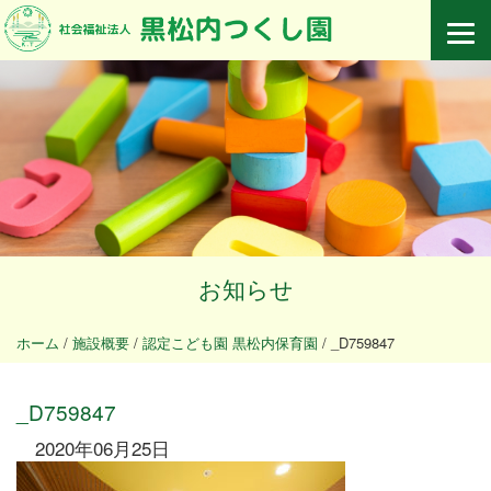
お知らせ
ホーム
/
施設概要
/
認定こども園 黒松内保育園
/
_D759847
_D759847
2020年06月25日