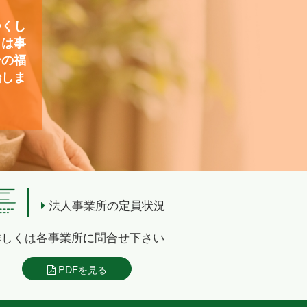
つくし
）は事
ーの福
始しま
法人事業所の定員状況
詳しくは各事業所に問合せ下さい
PDFを見る