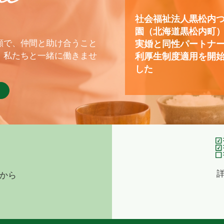
社会福祉法人黒松内
園（北海道黒松内町
顔で、仲間と助け合うこと
実婚と同性パートナ
、私たちと一緒に働きませ
利厚生制度適用を開
した
から