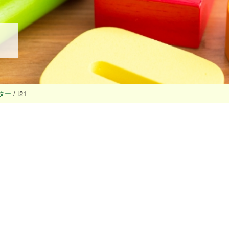
ター
/
t21