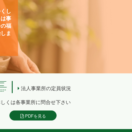
つくし
）は事
ーの福
始しま
法人事業所の定員状況
詳しくは各事業所に問合せ下さい
PDFを見る