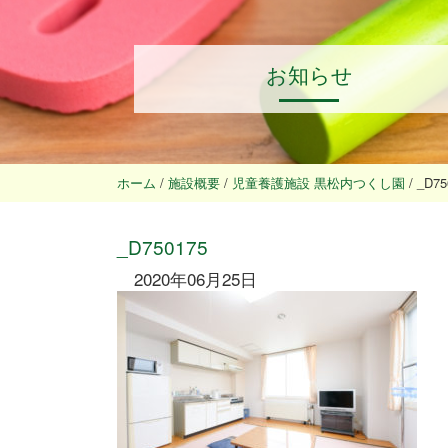
お知らせ
ホーム
/
施設概要
/
児童養護施設 黒松内つくし園
/
_D75
_D750175
2020年06月25日