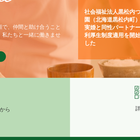
社会福祉法人黒松内
園（北海道黒松内町
顔で、仲間と助け合うこと
実婚と同性パートナ
、私たちと一緒に働きませ
利厚生制度適用を開
した
から