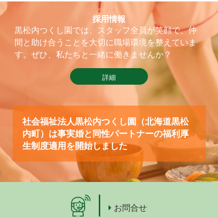
採用情報
黒松内つくし園では、スタッフ全員が笑顔で、仲
間と助け合うことを大切に職場環境を整えていま
す。ぜひ、私たちと一緒に働きませんか？
詳細
社会福祉法人黒松内つくし園（北海道黒松
内町）は事実婚と同性パートナーの福利厚
生制度適用を開始しました
お問合せ