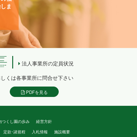
始しま
法人事業所の定員状況
詳しくは各事業所に問合せ下さい
PDFを見る
内つくし園の歩み
経営方針
定款･諸規程
入札情報
施設概要