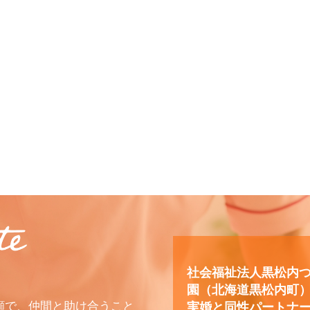
社会福祉法人黒松内
園（北海道黒松内町
顔で、仲間と助け合うこと
実婚と同性パートナ