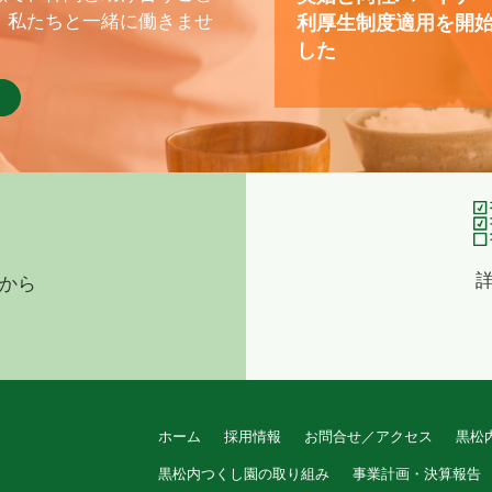
、私たちと一緒に働きませ
利厚生制度適用を開
した
から
ホーム
採用情報
お問合せ／アクセス
黒松
黒松内つくし園の取り組み
事業計画・決算報告