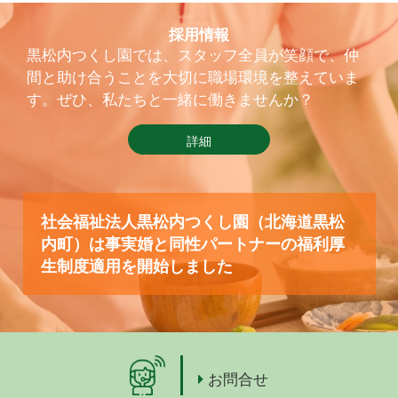
採用情報
黒松内つくし園では、スタッフ全員が笑顔で、仲
間と助け合うことを大切に職場環境を整えていま
す。ぜひ、私たちと一緒に働きませんか？
詳細
社会福祉法人黒松内つくし園（北海道黒松
内町）は事実婚と同性パートナーの福利厚
生制度適用を開始しました
お問合せ