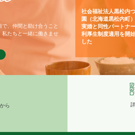
社会福祉法人黒松内
園（北海道黒松内町
顔で、仲間と助け合うこと
実婚と同性パートナ
、私たちと一緒に働きませ
利厚生制度適用を開
した
から