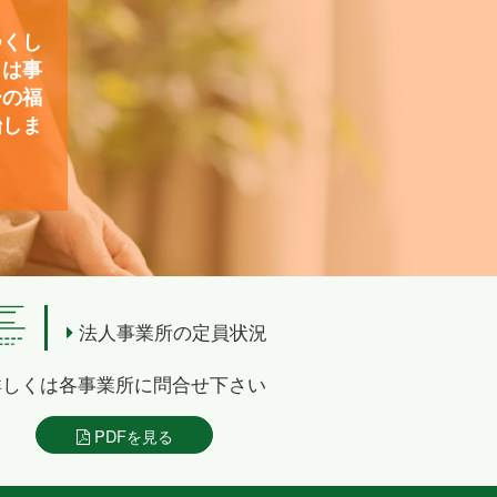
つくし
）は事
ーの福
始しま
法人事業所の定員状況
詳しくは各事業所に問合せ下さい
PDFを見る