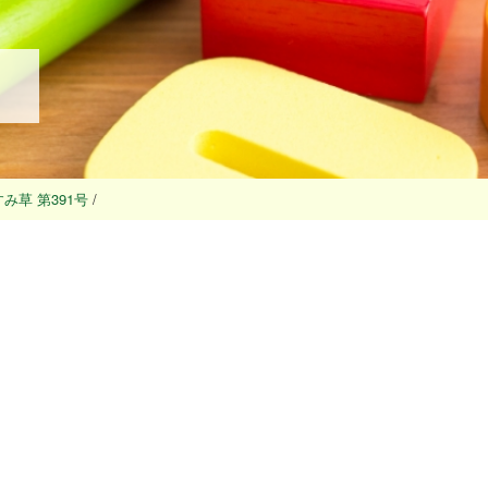
み草 第391号
/